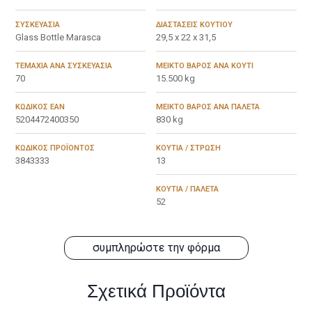
ΣΥΣΚΕΥΑΣΊΑ
ΔΙΑΣΤΆΣΕΙΣ ΚΟΥΤΙΟΎ
Glass Bottle Marasca
29,5 x 22 x 31,5
ΤΕΜΆΧΙΑ ΑΝΆ ΣΥΣΚΕΥΑΣΊΑ
ΜΕΙΚΤΌ ΒΆΡΟΣ ΑΝΆ ΚΟΥΤΊ
70
15.500 kg
ΚΩΔΙΚΌΣ EAN
ΜΕΙΚΤΌ ΒΆΡΟΣ ΑΝΆ ΠΑΛΈΤΑ
5204472400350
830 kg
ΚΩΔΙΚΌΣ ΠΡΟΪΌΝΤΟΣ
ΚΟΥΤΙΆ / ΣΤΡΏΣΗ
3843333
13
ΚΟΥΤΙΆ / ΠΑΛΈΤΑ
52
συμπληρώστε την φόρμα
Σχετικά Προϊόντα