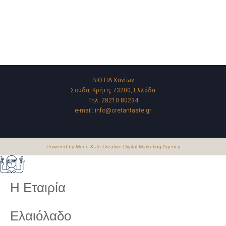
ΒΙΟ.ΠΑ Χανίων
Σούδα, Κρήτη, 73200, Ελλάδα
Τηλ:
28210 80234
e-mail:
info@cretantaste.gr
Powered by Mene & Jo Creative Digital Marketing Agency
Η Εταιρία
Ελαιόλαδο