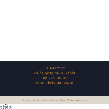
An Olive Affair
ΒΙΟ.ΠΑ Χανίων
Σούδα, Κρήτη, 73200, Ελλάδα
Τηλ:
28210 80234
e-mail:
info@cretantaste.gr
Powered by Mene & Jo Creative Digital Marketing Agency