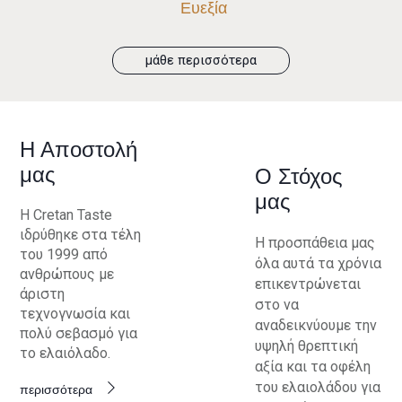
Ευεξία
μάθε περισσότερα
Η Αποστολή
μας
Ο Στόχος
μας
Η Cretan Taste
ιδρύθηκε στα τέλη
Η προσπάθεια μας
του 1999 από
όλα αυτά τα χρόνια
ανθρώπους με
επικεντρώνεται
άριστη
στο να
τεχνογνωσία και
αναδεικνύουμε την
πολύ σεβασμό για
υψηλή θρεπτική
το ελαιόλαδο.
αξία και τα οφέλη
του ελαιολάδου για
περισσότερα