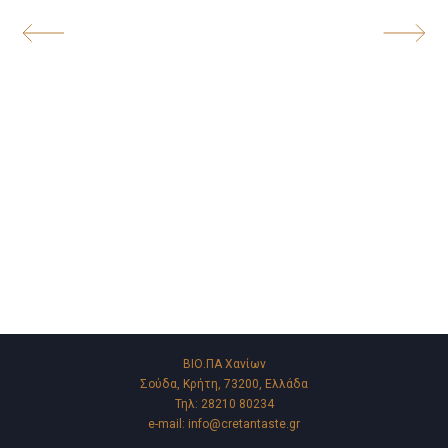
ΒΙΟ.ΠΑ Χανίων
Σούδα, Κρήτη, 73200, Ελλάδα
Τηλ:
28210 80234
e-mail:
info@cretantaste.gr