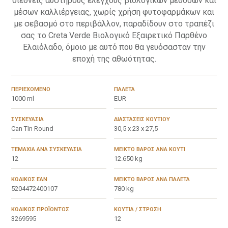
διεθνείς αυστηρούς ελέγχους βιολογικών μεθόδων και
μέσων καλλιέργειας, χωρίς χρήση φυτοφαρμάκων και
με σεβασμό στο περιβάλλον, παραδίδουν στο τραπέζι
σας το Creta Verde Βιολογικό Εξαιρετικό Παρθένο
Ελαιόλαδο, όμοιο με αυτό που θα γευόσασταν την
εποχή της αθωότητας.
ΠΕΡΙΕΧΌΜΕΝΟ
ΠΑΛΈΤΑ
1000 ml
EUR
ΣΥΣΚΕΥΑΣΊΑ
ΔΙΑΣΤΆΣΕΙΣ ΚΟΥΤΙΟΎ
Can Tin Round
30,5 x 23 x 27,5
ΤΕΜΆΧΙΑ ΑΝΆ ΣΥΣΚΕΥΑΣΊΑ
ΜΕΙΚΤΌ ΒΆΡΟΣ ΑΝΆ ΚΟΥΤΊ
12
12.650 kg
ΚΩΔΙΚΌΣ EAN
ΜΕΙΚΤΌ ΒΆΡΟΣ ΑΝΆ ΠΑΛΈΤΑ
5204472400107
780 kg
ΚΩΔΙΚΌΣ ΠΡΟΪΌΝΤΟΣ
ΚΟΥΤΙΆ / ΣΤΡΏΣΗ
3269595
12