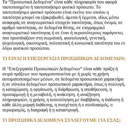
Τα “Προσωπικά Δεδομένα” είναι κάθε πληροφορία που αφορά
ταυτοποιημένο ή ταυτοποιήσιμο φυσικό πρόσωπο. Το
ταυτοποιήσιμο φυσικό πρόσωπο είναι εκείνο του οποίου η
ταυτότητα μπορεί να εξακριβωθεί, άμεσα ή έμμεσα, ιδίως μέσω
αναφοράς σε αναγνωριστικό στοιχείο ταυτότητας, όπως όνομα, σε
αριθμό ταυτότητας, σε δεδομένα θέσης, σε επιγραμμικό
αναγνωριστικό ταυτότητας ή σε έναν ή περισσότερους παράγοντες
που προσιδιάζουν στη σωματική, φυσιολογική, γενετική,
ψυχολογική, οικονομική, πολιτιστική ή κοινωνική ταυτότητα του εν
λόγω φυσικού προσώπου.
ΤΙ ΕΙΝΑΙ Η ΕΠΕΞΕΡΓΑΣΙΑ ΠΡΟΣΩΠΙΚΩΝ ΔΕΔΟΜΕΝΩΝ;
Η “Επεξεργασία Προσωπικών Δεδομένων” είναι κάθε πράξη ή
σειρά πράξεων που πραγματοποιείται με ή χωρίς τη χρήση
αυτοματοποιημένων μέσων, σε δεδομένα προσωπικού χαρακτήρα
ή σε σύνολα δεδομένων προσωπικού χαρακτήρα, όπως η συλλογή,
η καταχώριση, η οργάνωση, η διάρθρωση, η αποθήκευση, η
προσαρμογή ή η μεταβολή, η ανάκτηση, η αναζήτηση
πληροφοριών, η χρήση, η κοινολόγηση με διαβίβαση, η διάδοση ή
κάθε άλλη μορφή διάθεσης, η συσχέτιση ή ο συνδυασμός, ο
περιορισμός, η διαγραφή ή η καταστροφή.
ΤΙ ΠΡΟΣΩΠΙΚΑ ΔΕΔΟΜΕΝΑ ΣΥΛΛΕΓΟΥΜΕ ΓΙΑ ΕΣΑΣ;