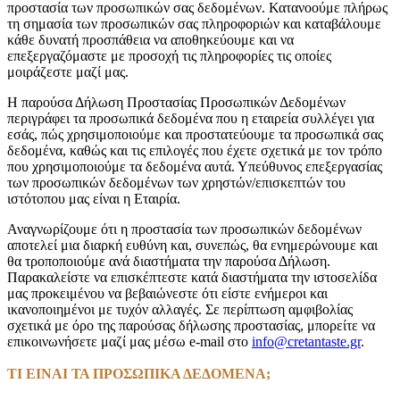
προστασία των προσωπικών σας δεδομένων. Κατανοούμε πλήρως
τη σημασία των προσωπικών σας πληροφοριών και καταβάλουμε
κάθε δυνατή προσπάθεια να αποθηκεύουμε και να
επεξεργαζόμαστε με προσοχή τις πληροφορίες τις οποίες
μοιράζεστε μαζί μας.
Η παρούσα Δήλωση Προστασίας Προσωπικών Δεδομένων
περιγράφει τα προσωπικά δεδομένα που η εταιρεία συλλέγει για
εσάς, πώς χρησιμοποιούμε και προστατεύουμε τα προσωπικά σας
δεδομένα, καθώς και τις επιλογές που έχετε σχετικά με τον τρόπο
που χρησιμοποιούμε τα δεδομένα αυτά. Υπεύθυνος επεξεργασίας
των προσωπικών δεδομένων των χρηστών/επισκεπτών του
ιστότοπου μας είναι η Εταιρία.
Αναγνωρίζουμε ότι η προστασία των προσωπικών δεδομένων
αποτελεί μια διαρκή ευθύνη και, συνεπώς, θα ενημερώνουμε και
θα τροποποιούμε ανά διαστήματα την παρούσα Δήλωση.
Παρακαλείστε να επισκέπτεστε κατά διαστήματα την ιστοσελίδα
μας προκειμένου να βεβαιώνεστε ότι είστε ενήμεροι και
ικανοποιημένοι με τυχόν αλλαγές. Σε περίπτωση αμφιβολίας
σχετικά με όρο της παρούσας δήλωσης προστασίας, μπορείτε να
επικοινωνήσετε μαζί μας μέσω e-mail στο
info@cretantaste.gr
.
ΤΙ ΕΙΝΑΙ ΤΑ ΠΡΟΣΩΠΙΚΑ ΔΕΔΟΜΕΝΑ;