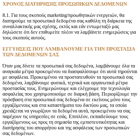
ΧΡΟΝΟΣ ΔΙΑΤΗΡΗΣΗΣ ΠΡΟΣΩΠΙΚΩΝ ΔΕΔΟΜΕΝΩΝ
8.1. Για τους σκοπούς marketing/προωθητικών ενεργειών, θα
διατηρούμε τα προσωπικά δεδομένα σας καθόλη τη διάρκεια της
συναλλακτικής μας σχέσης, εκτός και εάν εντωμεταξύ μας
δηλώσετε ότι δεν επιθυμείτε πλέον να λαμβάνετε ενημερώσεις για
τους σκοπούς αυτούς.
ΕΓΓΥΗΣΕΙΣ ΠΟΥ ΛΑΜΒΑΝΟΥΜΕ ΓΙΑ ΤΗΝ ΠΡΟΣΤΑΣΙΑ
ΤΩΝ ΔΕΔΟΜΕΝΩΝ ΣΑΣ
Όταν μας δίνετε τα προσωπικά σας δεδομένα, λαμβάνουμε όλα τα
αναγκαία μέτρα προκειμένου να διασφαλίσουμε ότι αυτά τηρούνται
με ασφάλεια. Προκειμένου να προστατευθούν τα προσωπικά σας
δεδομένα, λαμβάνουμε φυσικά, τεχνικά και οργανωτικά μέτρα
προστασίας τους. Ενημερώνουμε και ελέγχουμε την τεχνολογία
ασφαλείας που χρησιμοποιούμε σε διαρκή βάση. Περιορίζουμε την
πρόσβαση στα προσωπικά σας δεδομένα σε εκείνους μόνο τους
εργαζόμενους και στα καταστήματα του δικτύου μας, τα οποία
χρειάζεται να γνωρίζουν τα δεδομένα αυτά, προκειμένου να σας
παρέχουν τις υπηρεσίες σε εσάς. Επιπλέον, εκπαιδεύουμε τους
εργαζόμενους ως προς τη σημασία της εμπιστευτικότητας και
διατήρησης του απορρήτου και της ασφάλειας των προσωπικών
σας δεδομένων.