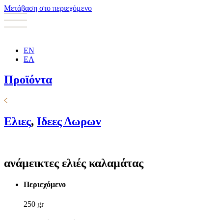
Μετάβαση στο περιεχόμενο
EN
ΕΛ
Προϊόντα
Ελιες
,
Ιδεες Δωρων
ανάμεικτες ελιές καλαμάτας
Περιεχόμενο
250 gr