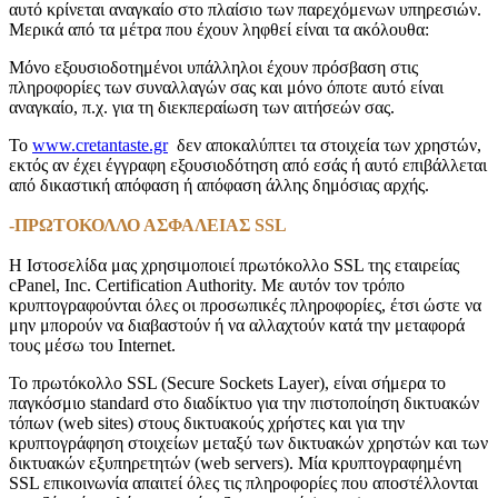
αυτό κρίνεται αναγκαίο στο πλαίσιο των παρεχόμενων υπηρεσιών.
Μερικά από τα μέτρα που έχουν ληφθεί είναι τα ακόλουθα:
Μόνο εξουσιοδοτημένοι υπάλληλοι έχουν πρόσβαση στις
πληροφορίες των συναλλαγών σας και μόνο όποτε αυτό είναι
αναγκαίο, π.χ. για τη διεκπεραίωση των αιτήσεών σας.
Το
www.cretantaste.gr
δεν αποκαλύπτει τα στοιχεία των χρηστών,
εκτός αν έχει έγγραφη εξουσιοδότηση από εσάς ή αυτό επιβάλλεται
από δικαστική απόφαση ή απόφαση άλλης δημόσιας αρχής.
-ΠΡΩΤΟΚΟΛΛΟ ΑΣΦΑΛΕΙΑΣ SSL
H Ιστοσελίδα μας χρησιμοποιεί πρωτόκολλο SSL της εταιρείας
cPanel, Inc. Certification Authority. Με αυτόν τον τρόπο
κρυπτογραφούνται όλες οι προσωπικές πληροφορίες, έτσι ώστε να
μην μπορούν να διαβαστούν ή να αλλαχτούν κατά την μεταφορά
τους μέσω του Internet.
Το πρωτόκολλο SSL (Secure Sockets Layer), είναι σήμερα το
παγκόσμιο standard στο διαδίκτυο για την πιστοποίηση δικτυακών
τόπων (web sites) στους δικτυακούς χρήστες και για την
κρυπτογράφηση στοιχείων μεταξύ των δικτυακών χρηστών και των
δικτυακών εξυπηρετητών (web servers). Μία κρυπτογραφημένη
SSL επικοινωνία απαιτεί όλες τις πληροφορίες που αποστέλλονται