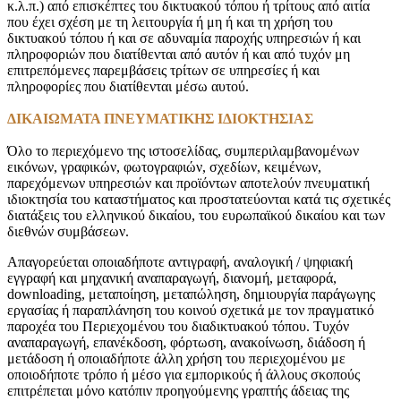
κ.λ.π.) από επισκέπτες του δικτυακού τόπου ή τρίτους από αιτία
που έχει σχέση με τη λειτουργία ή μη ή και τη χρήση του
δικτυακού τόπου ή και σε αδυναμία παροχής υπηρεσιών ή και
πληροφοριών που διατίθενται από αυτόν ή και από τυχόν μη
επιτρεπόμενες παρεμβάσεις τρίτων σε υπηρεσίες ή και
πληροφορίες που διατίθενται μέσω αυτού.
ΔΙΚΑΙΩΜΑΤΑ ΠΝΕΥΜΑΤΙΚΗΣ ΙΔΙΟΚΤΗΣΙΑΣ
Όλο το περιεχόμενο της ιστοσελίδας, συμπεριλαμβανομένων
εικόνων, γραφικών, φωτογραφιών, σχεδίων, κειμένων,
παρεχόμενων υπηρεσιών και προϊόντων αποτελούν πνευματική
ιδιοκτησία του καταστήματος και προστατεύονται κατά τις σχετικές
διατάξεις του ελληνικού δικαίου, του ευρωπαϊκού δικαίου και των
διεθνών συμβάσεων.
Απαγορεύεται οποιαδήποτε αντιγραφή, αναλογική / ψηφιακή
εγγραφή και μηχανική αναπαραγωγή, διανομή, μεταφορά,
downloading, μεταποίηση, μεταπώληση, δημιουργία παράγωγης
εργασίας ή παραπλάνηση του κοινού σχετικά με τον πραγματικό
παροχέα του Περιεχομένου του διαδικτυακού τόπου. Τυχόν
αναπαραγωγή, επανέκδοση, φόρτωση, ανακοίνωση, διάδοση ή
μετάδοση ή οποιαδήποτε άλλη χρήση του περιεχομένου με
οποιοδήποτε τρόπο ή μέσο για εμπορικούς ή άλλους σκοπούς
επιτρέπεται μόνο κατόπιν προηγούμενης γραπτής άδειας της