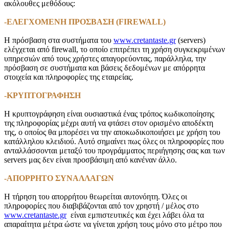
ακόλουθες μεθόδους:
-ΕΛΕΓΧΟΜΕΝΗ ΠΡΟΣΒΑΣΗ (FIREWALL)
Η πρόσβαση στα συστήματα του
www.cretantaste.gr
(servers)
ελέγχεται από firewall, το οποίο επιτρέπει τη χρήση συγκεκριμένων
υπηρεσιών από τους χρήστες απαγορεύοντας, παράλληλα, την
πρόσβαση σε συστήματα και βάσεις δεδομένων με απόρρητα
στοιχεία και πληροφορίες της εταιρείας.
-ΚΡΥΠΤΟΓΡΑΦΗΣΗ
Η κρυπτογράφηση είναι ουσιαστικά ένας τρόπος κωδικοποίησης
της πληροφορίας μέχρι αυτή να φτάσει στον ορισμένο αποδέκτη
της, ο οποίος θα μπορέσει να την αποκωδικοποιήσει με χρήση του
κατάλληλου κλειδιού. Αυτό σημαίνει πως όλες οι πληροφορίες που
ανταλλάσσονται μεταξύ του προγράμματος περιήγησης σας και των
servers μας δεν είναι προσβάσιμη από κανέναν άλλο.
-ΑΠΟΡΡΗΤΟ ΣΥΝΑΛΛΑΓΩΝ
Η τήρηση του απορρήτου θεωρείται αυτονόητη. Όλες οι
πληροφορίες που διαβιβάζονται από τον χρηστή / μέλος στο
www.cretantaste.gr
είναι εμπιστευτικές και έχει λάβει όλα τα
απαραίτητα μέτρα ώστε να γίνεται χρήση τους μόνο στο μέτρο που