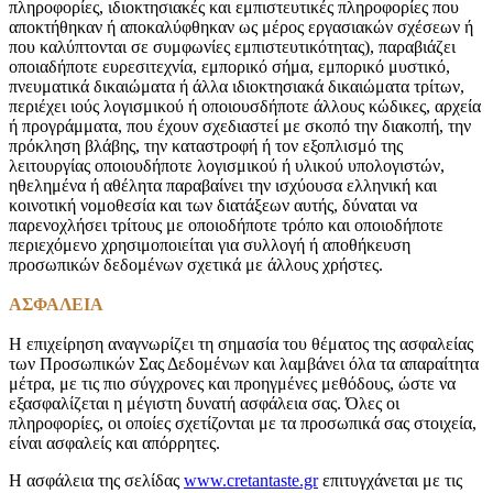
πληροφορίες, ιδιοκτησιακές και εμπιστευτικές πληροφορίες που
αποκτήθηκαν ή αποκαλύφθηκαν ως μέρος εργασιακών σχέσεων ή
που καλύπτονται σε συμφωνίες εμπιστευτικότητας), παραβιάζει
οποιαδήποτε ευρεσιτεχνία, εμπορικό σήμα, εμπορικό μυστικό,
πνευματικά δικαιώματα ή άλλα ιδιοκτησιακά δικαιώματα τρίτων,
περιέχει ιούς λογισμικού ή οποιουσδήποτε άλλους κώδικες, αρχεία
ή προγράμματα, που έχουν σχεδιαστεί με σκοπό την διακοπή, την
πρόκληση βλάβης, την καταστροφή ή τον εξοπλισμό της
λειτουργίας οποιουδήποτε λογισμικού ή υλικού υπολογιστών,
ηθελημένα ή αθέλητα παραβαίνει την ισχύουσα ελληνική και
κοινοτική νομοθεσία και των διατάξεων αυτής, δύναται να
παρενοχλήσει τρίτους με οποιοδήποτε τρόπο και οποιοδήποτε
περιεχόμενο χρησιμοποιείται για συλλογή ή αποθήκευση
προσωπικών δεδομένων σχετικά με άλλους χρήστες.
ΑΣΦΑΛΕΙΑ
Η επιχείρηση αναγνωρίζει τη σημασία του θέματος της ασφαλείας
των Προσωπικών Σας Δεδομένων και λαμβάνει όλα τα απαραίτητα
μέτρα, με τις πιο σύγχρονες και προηγμένες μεθόδους, ώστε να
εξασφαλίζεται η μέγιστη δυνατή ασφάλεια σας. Όλες οι
πληροφορίες, οι οποίες σχετίζονται με τα προσωπικά σας στοιχεία,
είναι ασφαλείς και απόρρητες.
Η ασφάλεια της σελίδας
www.cretantaste.gr
επιτυγχάνεται με τις