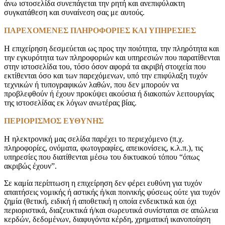
άνω ιστοσελίδα συνεπάγεται την ρητή και ανεπιφύλακτη
συγκατάθεση και συναίνεση σας με αυτούς.
ΠΑΡΕΧΟΜΕΝΕΣ ΠΛΗΡΟΦΟΡΙΕΣ ΚΑΙ ΥΠΗΡΕΣΙΕΣ
Η επιχείρηση δεσμεύεται ως προς την ποιότητα, την πληρότητα και
την εγκυρότητα των πληροφοριών και υπηρεσιών που παρατίθενται
στην ιστοσελίδα του, τόσο όσον αφορά τα ακριβή στοιχεία που
εκτίθενται όσο και των παρεχόμενων, υπό την επιφύλαξη τυχόν
τεχνικών ή τυπογραφικών λαθών, που δεν μπορούν να
προβλεφθούν ή έχουν προκύψει ακούσια ή διακοπών λειτουργίας
της ιστοσελίδας εκ λόγων ανωτέρας βίας.
ΠΕΡΙΟΡΙΣΜΟΣ ΕΥΘΥΝΗΣ
Η ηλεκτρονική μας σελίδα παρέχει το περιεχόμενο (π.χ.
πληροφορίες, ονόματα, φωτογραφίες, απεικονίσεις, κ.λ.π.), τις
υπηρεσίες που διατίθενται μέσω του δικτυακού τόπου “όπως
ακριβώς έχουν”.
Σε καμία περίπτωση η επιχείρηση δεν φέρει ευθύνη για τυχόν
απαιτήσεις νομικής ή αστικής ή/και ποινικής φύσεως ούτε για τυχόν
ζημία (θετική, ειδική ή αποθετική η οποία ενδεικτικά και όχι
περιοριστικά, διαζευκτικά ή/και σωρευτικά συνίσταται σε απώλεια
κερδών, δεδομένων, διαφυγόντα κέρδη, χρηματική ικανοποίηση