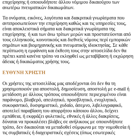
επιχείρησης ή οποιουδήποτε άλλου νόμιμου δικαιούχου των
ανωτέρω πνευματικών δικαιωμάτων.
Τα ονόματα, εικόνες, λογότυπα και διακριτικά γνωρίσματα που
αντιπροσωπεύουν την επιχείρηση καθώς και τις υπηρεσίες τους,
είναι αποκλειστικά σήματα και διακριτικά γνωρίσματα της
επιχείρησης ή και των άνω τρίτων μερών και προστατεύονται από
τους ελληνικούς, κοινοτικούς και διεθνείς νόμους περί εμπορικών
σημάτων και βιομηχανικής και πνευματικής ιδιοκτησίας. Σε κάθε
περίπτωση η εμφάνιση και έκθεση τους στην ιστοσελίδα δεν θα
πρέπει κατά κανένα τρόπο να εκληφθεί ως μεταβίβαση ή εκχώρηση
άδειας ή δικαιώματος χρήσης τους.
ΕΥΘΥΝΗ ΧΡΗΣΤΗ
Οι χρήστες της ιστοσελίδας μας αποδέχονται ότι δεν θα τη
χρησιμοποιούν για αποστολή, δημοσίευση, αποστολή με e-mail ή
μετάδοση με άλλους τρόπους οποιουδήποτε περιεχομένου είναι
παράνομο, βλαβερό, απειλητικό, προσβλητικό, ενοχλητικό,
συκοφαντικό, δυσφημιστικό, χυδαίο, άσεμνο, λιβελογραφικό,
αποτελεί παραβίαση του απορρήτου κάποιου άλλου, δείχνει
εμπάθεια, ή εκφράζει φυλετικές, εθνικές ή άλλες διακρίσεις,
δύναται να προκαλέσει βλάβες σε ανήλικους με οποιονδήποτε
τρόπο, δεν δικαιούται να μεταδοθεί σύμφωνα με την νομοθεσία ή
τις συμβατικές ή διαχειριστικές σχέσεις (όπως εσωτερικές