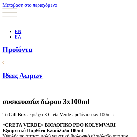
Μετάβαση στο περιεχόμενο
EN
ΕΛ
Προϊόντα
Ιδεες Δωρων
συσκευασία δώρου 3x100ml
To Gift Box περιέχει 3 Creta Verde προϊόντα των 100ml :
«
CRETA VERDE
»
ΒΙΟΛΟΓΙΚΟ
PDO KOLYMVARI
Εξαιρετικό Παρθένο Ελαιόλαδο
100
ml
Υψηλής ποιότητας, πολύ γευστικό βιολογικό ελαιόλαδο από την