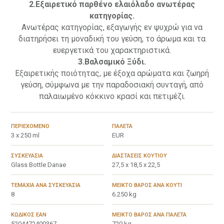
2.Ε
ξαιρετικό παρθένο ελαιόλαδο ανωτέρας
κατηγορίας.
Ανωτέρας κατηγορίας, εξαγωγής εν ψυχρώ για να
διατηρήσει τη μοναδική του γεύση, το άρωμα και τα
ευεργετικά του χαρακτηριστικά.
3.Βαλσαμικό Ξύδι.
Εξαιρετικής ποιότητας, με έξοχα αρώματα και ζωηρή
γεύση, σύμφωνα με την παραδοσιακή συνταγή, από
παλαιωμένο κόκκινο κρασί και πετιμέζι.
ΠΕΡΙΕΧΌΜΕΝΟ
ΠΑΛΈΤΑ
3 x 250 ml
EUR
ΣΥΣΚΕΥΑΣΊΑ
ΔΙΑΣΤΆΣΕΙΣ ΚΟΥΤΙΟΎ
Glass Bottle Danae
27,5 x 18,5 x 22,5
ΤΕΜΆΧΙΑ ΑΝΆ ΣΥΣΚΕΥΑΣΊΑ
ΜΕΙΚΤΌ ΒΆΡΟΣ ΑΝΆ ΚΟΥΤΊ
8
6.250 kg
ΚΩΔΙΚΌΣ EAN
ΜΕΙΚΤΌ ΒΆΡΟΣ ΑΝΆ ΠΑΛΈΤΑ
5204472400367
720 kg