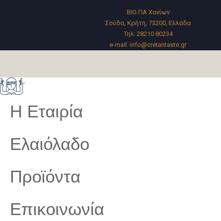
ΒΙΟ.ΠΑ Χανίων
Σούδα, Κρήτη, 73200, Ελλάδα
Τηλ:
28210 80234
e-mail:
info@cretantaste.gr
Η Εταιρία
Ελαιόλαδο
Προϊόντα
Επικοινωνία