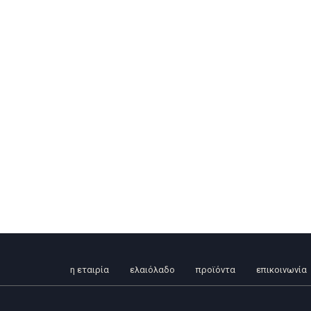
η εταιρία
ελαιόλαδο
προϊόντα
επικοινωνία