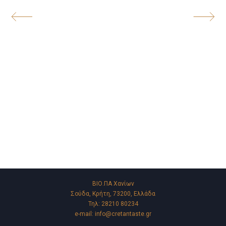
ΒΙΟ.ΠΑ Χανίων
Σούδα, Κρήτη, 73200, Ελλάδα
Τηλ:
28210 80234
e-mail:
info@cretantaste.gr