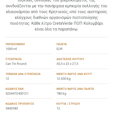
ιδανικές συνθήκες του μικροκλίματός της
συνδυάζονται με την πανάρχαια εμπειρία συλλογής του
ελαιοκάρπου από τους Κρητικούς, υπό τους αυστηρούς
ελέγχους διεθνών οργανισμών πιστοποίησης
ποιότητας. Κάθε λίτρο CretaVerde ΠΟΠ Κολυμβάρι
είναι όλα τα παραπάνω.
ΠΕΡΙΕΧΌΜΕΝΟ
ΠΑΛΈΤΑ
1000 ml
EUR
ΣΥΣΚΕΥΑΣΊΑ
ΔΙΑΣΤΆΣΕΙΣ ΚΟΥΤΙΟΎ
Can Tin Round
30,5 x 23 x 27,5
ΤΕΜΆΧΙΑ ΑΝΆ ΣΥΣΚΕΥΑΣΊΑ
ΜΕΙΚΤΌ ΒΆΡΟΣ ΑΝΆ ΚΟΥΤΊ
12
12.650 kg
ΚΩΔΙΚΌΣ EAN
ΜΕΙΚΤΌ ΒΆΡΟΣ ΑΝΆ ΠΑΛΈΤΑ
5204472400121
780 kg
ΚΩΔΙΚΌΣ ΠΡΟΪΌΝΤΟΣ
ΚΟΥΤΙΆ / ΣΤΡΏΣΗ
3843383
12